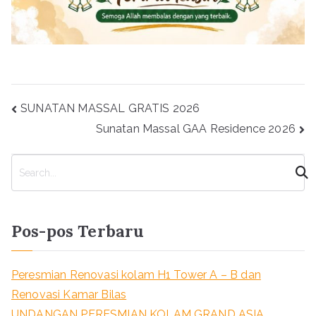
Navigasi
SUNATAN MASSAL GRATIS 2026
pos
Sunatan Massal GAA Residence 2026
C
a
r
i
Pos-pos Terbaru
Peresmian Renovasi kolam H1 Tower A – B dan
Renovasi Kamar Bilas
UNDANGAN PERESMIAN KOLAM GRAND ASIA