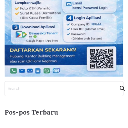
C
a
r
i
Pos-pos Terbaru